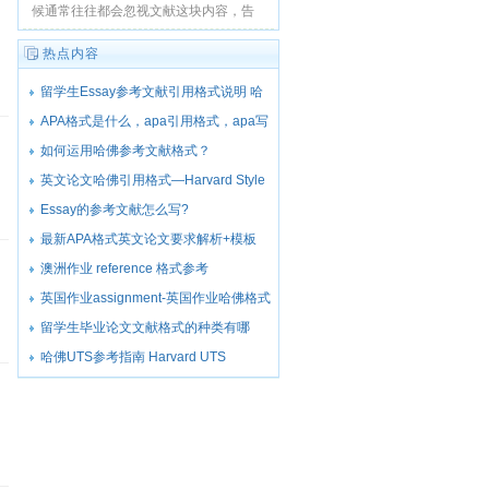
候通常往往都会忽视文献这块内容，告
诉大家需要注意的几点内容有助于大家
更好的完成作业。...
热点内容
留学生Essay参考文献引用格式说明 哈
佛参考文献引用格式
APA格式是什么，apa引用格式，apa写
作格式
如何运用哈佛参考文献格式？
Referencing -The Harvard System-哈佛
英文论文哈佛引用格式—Harvard Style
参考文献格式指导
Essay的参考文献怎么写?
最新APA格式英文论文要求解析+模板
澳洲作业 reference 格式参考
英国作业assignment-英国作业哈佛格式
参考文献写作指导
留学生毕业论文文献格式的种类有哪
些？哈佛文献格式规范又是什么样的？
哈佛UTS参考指南 Harvard UTS
Referencing Guide