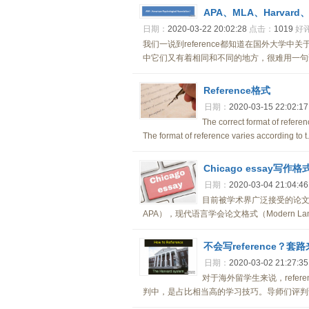
APA、MLA、Harvard
日期：
2020-03-22 20:02:28
点击：
1019
好
我们一说到reference都知道在国外大学中关于r
中它们又有着相同和不同的地方，很难用一句话总
Reference格式
日期：
2020-03-15 22:02:17
The correct format of referen
The format of reference varies according to t...
Chicago essay写作
日期：
2020-03-04 21:04:46
目前被学术界广泛接受的论文格式主要
APA），现代语言学会论文格式（Modern Langu
不会写reference？套
日期：
2020-03-02 21:27:35
对于海外留学生来说，refer
判中，是占比相当高的学习技巧。导师们评判论文