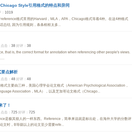
、Chicago Style引用格式的特点和异同
评：
1019
eference格式常用的Harvard，MLA，APA，Chicago格式等着4种。在这4种格式
结, 因为引用规则，条条框框太多...
点击：
38
好评：
38
ce, that is, the correct format for annotation when referencing other people's views.
...
格式要点解析
点击：
48
好评：
48
由三种，美国心理学会论文格式（American Psychological Association，
age Association，MLA），以及芝加哥论文格式（Chicago...
路来了！
点击：
725
好评：
725
ence是极其烦人的一样东西。Reference，简单来说就是标出处，在海外大学的分数评
时，B等级以上的论文至少需要refe...