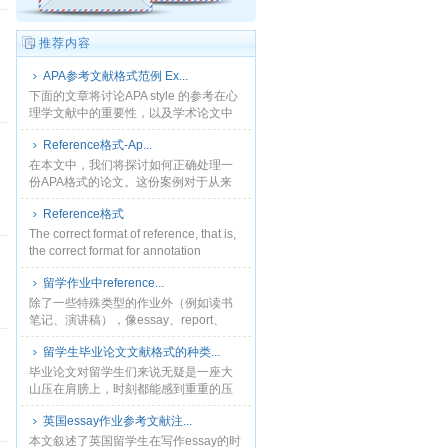
推荐内容
APA参考文献格式范例 Ex...
下面的文章将讨论APA style 的参考在心
理学文献中的重要性，以及学术论文中
的一致性。除此之外，这篇文章可以作
Reference格式-Ap...
为一个基本的指导，让学生正确引用和
引用一篇文章......
在本文中，我们将探讨如何正确处理一
份APA格式的论文。这份案例对于从来
没有任何接触过APA格式的心理学学生
Reference格式
来说是非常有有用的，对于高年级学生
来说，本文可以作为A......
The correct format of reference, that is,
the correct format for annotation
when......
留学作业中reference...
除了一些特殊类型的作业外（例如读书
笔记、演讲稿），像essay、report、
paper等许多类型的作业都需要写
留学生毕业论文文献格式的种类...
refernce。由于参考资料的种类很多，有
书籍......
毕业论文对留学生们来说无疑是一座大
山压在肩膀上，时刻都能感到重重的压
力。毕竟毕业论文是对留学生们留学所
英国essay作业参考文献注...
学成果的检验，所以会在论文内容和格
式等方面的要求自然要比平......
本文叙述了英国留学生在写作essay的时