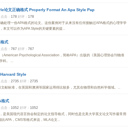
yle论文正确格式 Properly Format An Apa Style Pap
点击：
178
好评：
178
确处理一份APA格式的论文。这份案例对于从来没有任何接触过APA格式的心理学学
可以作为APA Style的关键要素的提...
A格式
点击：
767
好评：
767
rican Psychological Association，简称APA）出版的《美国心理协会刊物准
。 ...
vard Style
点击：
2735
好评：
2735
的论文参考文献标准，在英国和澳洲等国家运用得比较多，尤其在物理和自然科学领域。...
A格式
点击：
1052
好评：
1052
iation的缩写，是美国现代语言协会制定的论文指导格式，同时也是北美大学英文论文写作最常用
APA，CMS等格式来说，MLA论文...