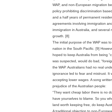
WAP, and non-European migration beg
policy prohibiting discrimination based
and a half years of permanent residen
agreements involving immigration an
immigration in Australia, and several
growth. [8]
The initial purpose of the WAP was to 
nation in the South Pacific. [9] Howev
hoped to keep Australia from being “
was suspected, would do bad, “foreig
the WAP. Australians had no real under
ignorance led to fear and mistrust. It
accepting lower wages. A song written
prejudice of the Australian people:
“They want cheap labor there is no doubt
have yourselves to blame. So you who 
land worth keeping free, do keep Aust
A traditional objection to non-Europea