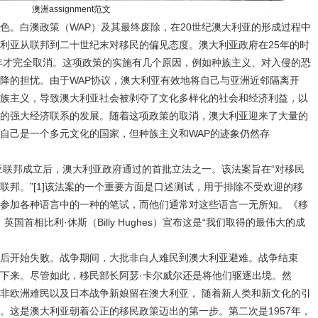
澳洲assignment范文
色。白澳政策（WAP）及其最终废除，在20世纪澳大利亚的形成过程中
利亚从联邦到二十世纪末对移民的偏见态度。澳大利亚政府在25年的时
3年才完全取消。这项政策的实施有几个原因，例如种族主义、对入侵的恐
降的担忧。由于WAP协议，澳大利亚有效地将自己与亚洲近邻隔离开
族主义，导致澳大利亚社会被剥夺了文化多样化的社会和经济利益，以
的强大经济联系的发展。随着这项政策的取消，澳大利亚迎来了大量的
自己是一个多元文化的国家，但种族主义和WAP的迹象仍然存
利亚联邦成立后，澳大利亚政府通过的首批立法之一。该法案旨在“对移民
联邦。”[1]该法案的一个重要方面是口述测试，用于排除不受欢迎的移
参加各种语言中的一种的笔试，而他们通常对这些语言一无所知。《移
英国首相比利·休斯（Billy Hughes）宣布这是“我们取得的最伟大的成
后开始失败。战争期间，大批非白人难民到澳大利亚避难。战争结束
下来。尽管如此，移民部长阿瑟·卡尔威尔还是将他们驱逐出境。然
0名非欧洲难民以及日本战争新娘留在澳大利亚， 随着新人类和新文化的引
。这是澳大利亚朝着公正的移民政策迈出的第一步。第二次是1957年，