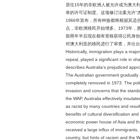
居住15年的非欧洲人被允许成为澳大
单的许可证制度。这项修订法案允
1966年宣布，所有种族都将根据其
点，非欧洲移民开始增多。1973年
留两年半后现在都有资格获得公民身份
对澳大利亚的移民进行了审查，并出台
Historically, immigration plays a major
repeal, played a significant role in sh
describes Australia’s prejudiced appro
The Australian government gradually di
completely removed in 1973. The polic
invasion and concerns that the standar
the WAP, Australia effectively insulat
as racist by many countries and resul
benefits of cultural diversification a
economic power house of Asia and the 
received a large influx of immigrants, 
country, but hints of racism and the W