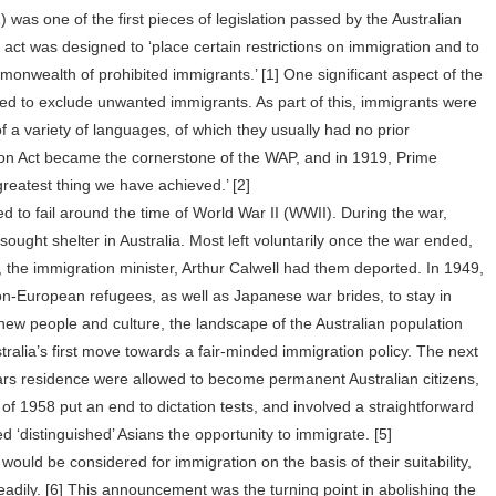
 was one of the first pieces of legislation passed by the Australian
 act was designed to ‘place certain restrictions on immigration and to
onwealth of prohibited immigrants.’ [1] One significant aspect of the
sed to exclude unwanted immigrants. As part of this, immigrants were
of a variety of languages, of which they usually had no prior
on Act became the cornerstone of the WAP, and in 1919, Prime
 greatest thing we have achieved.’ [2]
ed to fail around the time of World War II (WWII). During the war,
ought shelter in Australia. Most left voluntarily once the war ended,
, the immigration minister, Arthur Calwell had them deported. In 1949,
on-European refugees, as well as Japanese war brides, to stay in
of new people and culture, the landscape of the Australian population
ralia’s first move towards a fair-minded immigration policy. The next
s residence were allowed to become permanent Australian citizens,
 of 1958 put an end to dictation tests, and involved a straightforward
d ‘distinguished’ Asians the opportunity to immigrate. [5]
 would be considered for immigration on the basis of their suitability,
 readily. [6] This announcement was the turning point in abolishing the