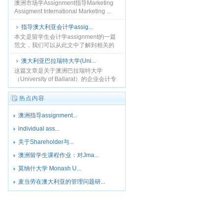
澳洲市场学Assignment指导Marketing
Assigment International Marketing ...
指导澳大利亚会计学assig...
本文是留学生会计学assignment的一篇
范文，我们可以从此文中了解到相关的
书写要求，这篇论文主要分析互联网与
澳大利亚巴拉瑞特大学(Uni...
利益相关者之间的关系。...
这篇文章是关于澳洲巴拉瑞特大学
（University of Ballarat）的企业会计专
业一个课程作业的写作要求,关于评分标
准，以及剽窃的处罚问题等....
热点内容
澳洲指导assignment...
individual ass...
关于Shareholder与...
澳洲留学生课程作业：对Jma...
莫纳什大学 Monash U...
麦当劳在澳大利亚的管理问题研...