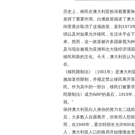
历史上，移民在澳大利亚扮演着重要角
发挥了重要作用。白澳政策描述了澳大
间里逐步取消了这项政策，直到197
惧以及对如果允许移民，生活水平会下
来。然而，这一政策被许多国家视为种
及与现在被视为亚洲和次大陆经济强国
移民和新的文化。今天，澳大利亚认为
在。
《移民限制法》（1901年）是澳大
施加某些限制，并规定禁止移民离开英
民。作为其中的一部分，移民们被要求
民限制法》成为WAP的基石，1919年，
就。”
保持澳大利亚白人身份的努力在二战前
后，大多数人自愿离开，但有些人想留
而，在1949年，霍尔特部长允许80
入，澳大利亚人口的格局开始慢慢改变