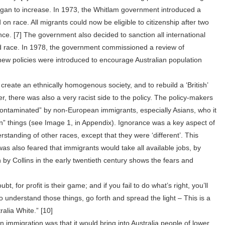
an to increase. In 1973, the Whitlam government introduced a
 on race. All migrants could now be eligible to citizenship after two
ce. [7] The government also decided to sanction all international
d race. In 1978, the government commissioned a review of
 new policies were introduced to encourage Australian population
create an ethnically homogenous society, and to rebuild a ‘British’
er, there was also a very racist side to the policy. The policy-makers
contaminated” by non-European immigrants, especially Asians, who it
n” things (see Image 1, in Appendix). Ignorance was a key aspect of
standing of other races, except that they were ‘different’. This
 was also feared that immigrants would take all available jobs, by
 by Collins in the early twentieth century shows the fears and
, for profit is their game; and if you fail to do what’s right, you’ll
understand those things, go forth and spread the light – This is a
ralia White.” [10]
n immigration was that it would bring into Australia people of lower