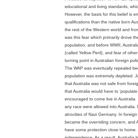
educational and living standards, whic
However, the basis for this belief is e
qualifications than the native born Aus
the rest of the Western world and from
was this fear which primarily drove the
population, and before WWII, Australi
(called Yellow Peril), and fear of oth
turning point in Australian foreign po
The WAP was eventually repealed beca
population was extremely depleted. 
that Australia was not safe from fore
that Australia would have to ‘populate
encouraged to come live in Australia.
any race were allowed into Australia. 
atrocities of Nazi Germany. In foreig
became the overriding concern, and Aus
have some protection close to home.
independence. As a result, Australia 