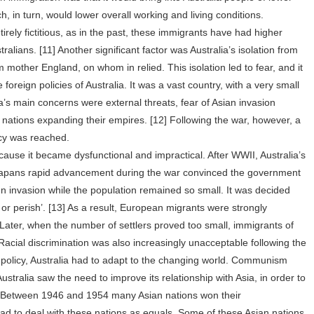
h, in turn, would lower overall working and living conditions.
ntirely fictitious, as in the past, these immigrants have had higher
tralians. [11] Another significant factor was Australia’s isolation from
 mother England, on whom in relied. This isolation led to fear, and it
 foreign policies of Australia. It was a vast country, with a very small
a’s main concerns were external threats, fear of Asian invasion
er nations expanding their empires. [12] Following the war, however, a
licy was reached.
use it became dysfunctional and impractical. After WWII, Australia’s
Japans rapid advancement during the war convinced the government
ign invasion while the population remained so small. It was decided
 or perish’. [13] As a result, European migrants were strongly
 Later, when the number of settlers proved too small, immigrants of
Racial discrimination was also increasingly unacceptable following the
n policy, Australia had to adapt to the changing world. Communism
tralia saw the need to improve its relationship with Asia, in order to
 Between 1946 and 1954 many Asian nations won their
had to deal with these nations as equals. Some of these Asian nations