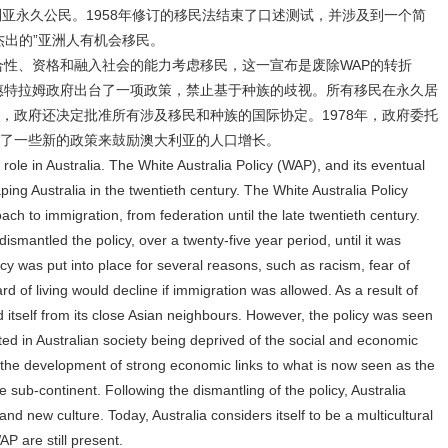
利亚永久公民。1958年修订的移民法结束了口述测试，并涉及到一个简
许“杰出的”亚洲人有机会移民。
适合性、资格和融入社会的能力考虑移民，这一宣布是废除WAP的转折
，惠特拉姆政府出台了一项政策，禁止基于种族的歧视。所有移民在永久居
，政府还决定批准所有涉及移民和种族的国际协定。1978年，政府委托
了一些新的政策来鼓励澳大利亚的人口增长。
 role in Australia. The White Australia Policy (WAP), and its eventual
aping Australia in the twentieth century. The White Australia Policy
ach to immigration, from federation until the late twentieth century.
smantled the policy, over a twenty-five year period, until it was
y was put into place for several reasons, such as racism, fear of
d of living would decline if immigration was allowed. As a result of
ed itself from its close Asian neighbours. However, the policy was seen
ted in Australian society being deprived of the social and economic
nd the development of strong economic links to what is now seen as the
sub-continent. Following the dismantling of the policy, Australia
and new culture. Today, Australia considers itself to be a multicultural
AP are still present.