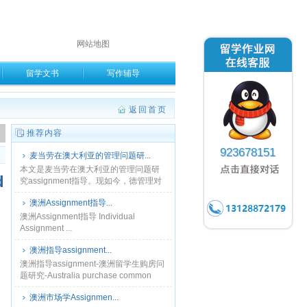
网站地图
留学文书
写作辅导
返回首页
。
推荐内容
923678151
麦当劳在澳大利亚的管理问题研...
本文是麦当劳在澳大利亚的管理问题研
d
究assignment指导。现如今，德管理对
全球市场上的公司取得持续发展和长期
澳洲Assignment指导...
成功来说是及其重要的。大多数的麦当
劳餐厅都提供柜......
澳洲Assignment指导 Individual
Assignment ...
澳洲指导assignment...
澳洲指导assignment-澳洲留学生购房问
题研究-Australia purchase common
problem summary - there is ......
澳洲市场学Assignmen...