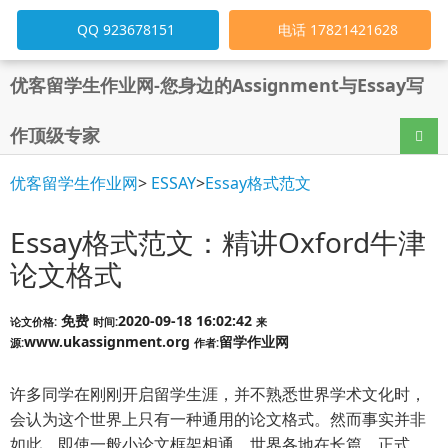
QQ 923678151
电话 17821421628
优客留学生作业网-您身边的Assignment与Essay写
作顶级专家
导航
优客留学生作业网
>
ESSAY
>
Essay格式范文
Essay格式范文：精讲Oxford牛津
论文格式
免费
2020-09-18 16:02:42
论文价格:
时间:
来
www.ukassignment.org
留学作业网
源:
作者:
许多同学在刚刚开启留学生涯，并不熟悉世界学术文化时，
会认为这个世界上只有一种通用的论文格式。然而事实并非
如此。即使一般小论文框架相通，世界各地在长篇、正式、