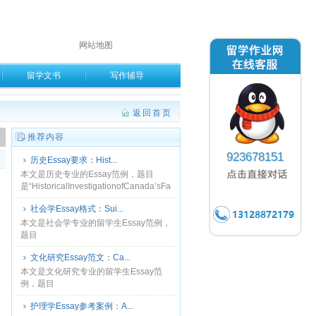
网站地图
留学文书
写作辅导
返回首页
。
推荐内容
923678151
历史Essay要求：Hist...
​本文是历史专业的Essay范例，题目
是“HistoricalInvestigationofCanada’sFailureattheBattleofDieppe......
社会学Essay格式：Sui...
​本文是社会学专业的留学生Essay范例，
题目
是“SuicideinNorthernCanada:ASociologicalPerspective（加
文化研究Essay范文：Ca...
拿大北部的......
本文是文化研究专业的留学生Essay范
例，题目
是“Canadaacceptsimmigrants（加拿大
护理学Essay参考案例：A...
接受移民）”，加拿大接受来自世界各地