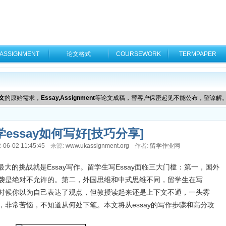
ASSIGNMENT
论文格式
COURSEWORK
TERMPAPER
文
的原始需求，
Essay,Assignment
等论文成稿，替客户保密起见不能公布，望谅解
essay如何写好[技巧分享]
-06-02 11:45:45
来源:
www.ukassignment.org
作者:
留学作业网
最大的挑战就是Essay写作。留学生写Essay面临三大门槛：第一，国外
，抄袭是绝对不允许的。第二，外国思维和中式思维不同，留学生在写
，有时候你以为自己表达了观点，但教授读起来还是上下文不通，一头雾
作，非常苦恼，不知道从何处下笔。本文将从essay的写作步骤和高分攻