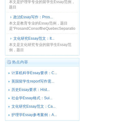
的移民，其中最重要的......
本文是护理学专业的留学生Essay范例，
题目
是“AnalysisofSickleCellDisease（镰状
政治Essay写作：Pros...
细胞病分析）”,随着来自发展中国家的人
把加拿大当成自......
​本文是教育专业的Essay范例，题目
是“ProsandConsoftheQuebecSeparationIssue（魁
北克分离问题的利与弊）”，魁北克的分
文化研究Essay范文：It...
离在......
本文是文化研究专业的留学生Essay范
例，题目
是“ItalianImmigrationtoCanada(意大利
人移民加拿大）”，加拿大的东南海岸是
热点内容
在1947年6......
计算机科学Essay要求：C...
英国留学生report写作需...
历史Essay要求：Hist...
社会学Essay格式：Sui...
文化研究Essay范文：Ca...
护理学Essay参考案例：A...