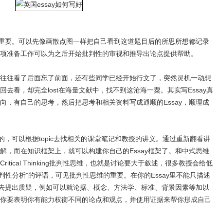
也很重要。可以先像画散点图一样把自己看到这道题目后的所思所想都记录
项准备工作可以为之后开始批判性的审视和推导出论点提供帮助。
往往看了后面忘了前面，还有些同学已经开始行文了，突然灵机一动想
去看，却完全lost在海量文献中，找不到这沧海一粟。其实写Essay真
向，有自己的思考，然后把思考和相关资料写成通顺的Essay，顺理成
关的，可以根据topic去找相关的课堂笔记和教授的讲义。通过重新翻看讲
解，而在知识框架上，就可以构建你自己的Essay框架了。和中式思维
tical Thinking批判性思维，也就是讨论要大于叙述，很多教授会给低
够批判性分析”的评语，可见批判性思维的重要。在你的Essay里不能只描述
”去提出质疑，例如可以就论据、概念、方法学、标准、背景因素等加以
你要表明你有能力权衡不同的论点和观点，并使用证据来帮你形成自己