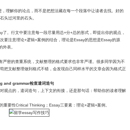
层递进，理解你的论点，而不是把想法藏在每一个段落中让读者去找。好的
石头过河里的石头。
ay了。行文中要注意每一段尽量用总+分+总的形式，即提出你的观点，
要注意理论+逻辑+案例的结合，理论是Essay的思想是Essay的源
y的外表。
不仅有严密的查重系统，文献整理的格式要求也非常严谨。很多同学因为不
苟把文献整理做到格式不错，会发现自己同样水平的文章会因为格式正
pelling and grammar检查遣词造句
对观点的，遣词造句，上下文的衔接，还是那句话：帮助你的读者理解
重要性Critical Thinking；Essay三要素：理论+逻辑+案例。