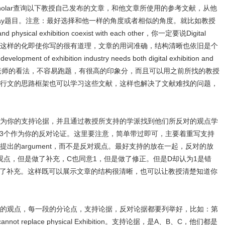
scholar查询以下教授自己发布的文章，和他文章所使用的参考文献，从他
say题目。注意：最好选择和他一样的角度或者相似的角度。就比如教授
physical exhibition coexist with each other，你一定要说Digital
ical Exhibition这样的化即使你写的很有道理，文章的用词准确，结构清晰也依旧是个
of exhibition industry needs both digital exhibition and
种观点，既符合老师的看法，不容易跑题，有很高的印象分，而且可以用之前所找的教授
行文的思路框架也可以学习这些文献，这样也解决了文献难找的问题，
为你的支持论据，并且通过教授所支持的学派找到他们所反对的观点学
-3个作为你的反对论证。这里要注意，简单带过即可，主要着重写支持
出的argument，而不是反对观点。最好支持的放在一起，反对的放
观点，但是做了补充，C也同意1，但是做了修正。但是D却认为1是错
行了补充。这样既可以展示文章的结构很清晰，也可以让教授清楚知道你
，把你的观点，每一段的分论点，支持论据，反对论据都要列举好，比如：第
cannot replace physical Exhibition。支持论据，是A、B、C，他们都是