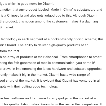
gets which is good news for Xiaomi.
a notion that any product labeled ‘Made in China’ is substandard and
is a Chinese brand also gets judged due to this. Although Xiaomi
 the product, this notion among the customers makes it a daunting
US market.
t technology in each segment at a pocket-friendly pricing scheme; this
nics brand. The ability to deliver high-quality products at an
from the rest.
ith an array of products at their disposal. From smartphones to smart
ing the fifth generation of mobile communication, you name it!
 the crowd in implementing the latest hardware and software upgrades.
rently makes it big in the market. Xiaomi has a wide range of
d share of the market. It is evident that Xiaomi has ventured in all
gets with their cutting edge technology.
he best software and hardware for any gadget in the market at a
 This quality distinguishes Xiaomi from the rest in the competition. It