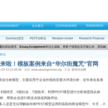
ASSIGNMENT
论文格式
COURSEWORK
TERMPAPER
Summary范文
PEST分析法
literature review
Research Proposal
文
的原始需求，
Essay,Assignment
等论文成稿，替客户保密起见不能公布，望谅解
分析法
例来啦！模板案例来自“华尔街魔咒”官网
-03-15 21:56:38
来源:
www.ukassignment.org
作者:
留学作业网
的商业分析模型，主要应用于企业外部的宏观大环境分析，近年来在各类
，E指经济，S指社会，T指技术。利用PEST模型进行分析就是指从政
析，帮助企业进行商业决策或风险评估。
很多人还是无法理解如何将PEST模型运用到实际的商业模型中。今天，小