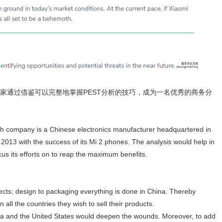
家通过借鉴可以完整地掌握PEST分析的技巧，成为一名优秀的商务分
tech company is a Chinese electronics manufacturer headquartered in
2013 with the success of its Mi 2 phones. The analysis would help in
us its efforts on to reap the maximum benefits.
pects; design to packaging everything is done in China. Thereby
n all the countries they wish to sell their products.
na and the United States would deepen the wounds. Moreover, to add