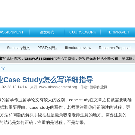
ASSIGNMENT
论文格式
COURSEWORK
TERMPAPER
Summary范文
PEST分析法
literature review
Research Proposal
文
的原始需求，
Essay,Assignment
等论文成稿，替客户保密起见不能公布，望谅解
udy
Case Study怎么写详细指导
-02-28 13:14:14
来源:
www.ukassignment.org
作者:
留学作业网
留学作业留学论文有较大的区别，case study在文章之初就需要明确
和重要理由。case study的写作，老师更注重你问题阐述的过程，更
方法和问题的解决手段往往是最为吸引老师注意的地方。需要注意的
所得出的结论是如何正确，注重的是过程，不是结果。