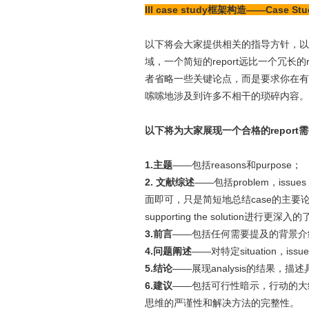
III case study框架构造——Case Stu
以下将会大家提供相关的指导方针，以便帮助大家进
域，一个简短的report远比一个冗长的
者省略一些关键论点，而是要求你在有
嗦嗦地涉及到许多不相干的琐碎内容。你c
以下将为大家展现一个合格的report
1.主题
——包括reasons和purpose；
2. 文献综述
——包括problem，issu
面即可，只是简短地总结case的主要论点和相关sol
supporting the solution进行更
3.前言
——包括任何需要提及的背景介
4.问题阐述
——对特定situation，iss
5.结论
——展现analysis的结果
6.建议
——包括可行性暗示，行动的大纲
思维的严谨性和解决方法的完整性。