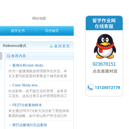
网站地图
留学文书
写作辅导
Reference格式
返回首页
。
推荐内容
923678151
案例分析case study...
作为一篇澳洲旅游管理留学生作业，本
文主要写的是普利茅斯这个城市的发展
历史和旅游圣地,从工业革命到成为经济
Case Study ana...
和军事发展的关键要地,从地理位置到城
市的管辖，各个方面综......
社会影响：由于缺乏信任管理，会有员
工流失。这反过来又会对管理层和员工
的福利、工作满意度和承诺的绩效产生
PEST分析案例样本
消极的影响。...
本文通过PEST分析方法分析了黑色休闲
集团的战略，如今登山和户外活动已经
在全球范围内变得越来越流行。英国政
斯巴达赌场衍生品案例
府鼓励人们参加健身活动，大约有一半