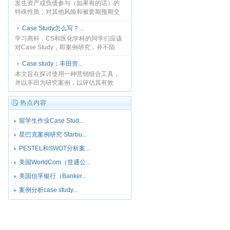
的成年人口参与一般的......
发生资产或负债参与（如果有的话）的
特殊性质，对其他风险和被套期预期交
易套期预期交易量应充足的具体说明，
Case Study怎么写？...
以便当交易发生时，很显然无论是交易
是或不是被套期交易。...
学习商科，CS和医化学科的同学们应该
对Case Study，即案例研究，并不陌
生。Case Study是一种研究方法
Case study：丰田营...
（Research Method）。一篇有深......
本文旨在探讨使用一种营销组合工具，
并以丰田为研究案例，以评估其有效
性。它由2个部分组成。...
热点内容
留学生作业Case Stud...
星巴克案例研究 Starbu...
PESTEL和SWOT分析案...
美国WorldCom（世通公...
美国信孚银行（Banker...
案例分析case study...