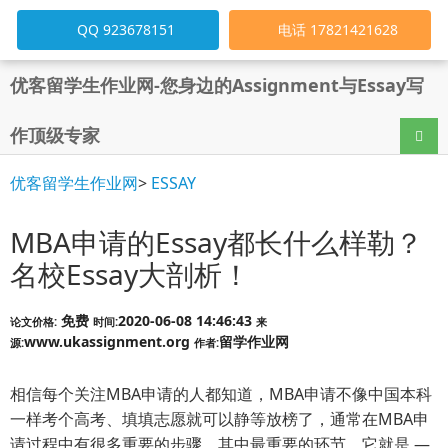
QQ 923678151
电话 17821421628
优客留学生作业网-您身边的Assignment与Essay写
作顶级专家
导航
优客留学生作业网
>
ESSAY
MBA申请的Essay都长什么样勒？
名校Essay大剖析！
免费
2020-06-08 14:46:43
论文价格:
时间:
来
www.ukassignment.org
留学作业网
源:
作者:
相信每个关注MBA申请的人都知道，MBA申请不像中国本科
一样考个高考、填填志愿就可以静等放榜了，通常在MBA申
请过程中有很多重要的步骤，其中最重要的环节，它就是 —