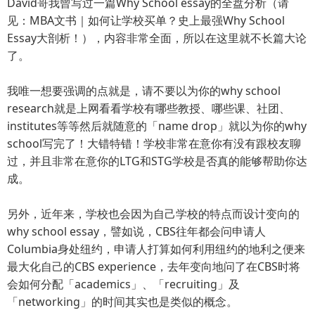
David哥我曾写过一篇Why School essay的全盘分析（请
见：MBA文书｜如何让学校买单？史上最强Why School
Essay大剖析！），内容非常全面，所以在这里就不长篇大论
了。
我唯一想要强调的点就是，请不要以为你的why school
research就是上网看看学校有哪些教授、哪些课、社团、
institutes等等然后就随意的「name drop」就以为你的why
school写完了！大错特错！学校非常在意你有没有跟校友聊
过，并且非常在意你的LTG和STG学校是否真的能够帮助你达
成。
另外，近年来，学校也会因为自己学校的特点而设计变向的
why school essay，譬如说，CBS往年都会问申请人
Columbia身处纽约，申请人打算如何利用纽约的地利之便来
最大化自己的CBS experience，去年变向地问了在CBS时将
会如何分配「academics」、「recruiting」及
「networking」的时间其实也是类似的概念。