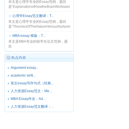
本文是心理学专业的Essay范例，题目
是“ExplanationofHowtheBrainWorksandHowChangescanaffectBehaviou......
心理学Essay范文翻译：T...
本文是心理学专业的Essay范例，题目
是“TheoriesOfTheNatureVersusNurtureDebate（心
理学中的意识理解）”，先天与后天的争
MBA essay 模板：T...
论......
​本文是MBA专业的留学生论文范例，题
目
是“TheCustomerSatisfactionModel（顾
客满意度模型）”本章将描述因变量顾客
热点内容
满意如何与自变量感知......
Argument essay...
academic writi...
英文essay写作句式（经典...
人力资源Essay范文：Me...
MBA Essay作业：Ad...
人力资源Essay范文翻译：...