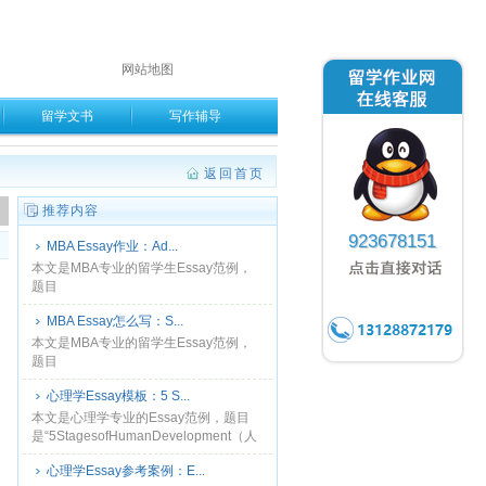
网站地图
留学文书
写作辅导
返回首页
。
推荐内容
923678151
MBA Essay作业：Ad...
本文是MBA专业的留学生Essay范例，
题目
是“AdvantagesandDisadvantagesoftheSERVQUALModel（SERVQUAL
MBA Essay怎么写：S...
模型的......
​本文是MBA专业的留学生Essay范例，
题目
是“SafeguardsAgainstSexualAbuseofFemaleWorkersinMNCs（防
心理学Essay模板：5 S...
止跨国公......
​本文是心理学专业的Essay范例，题目
是“5StagesofHumanDevelopment（人
类发展的5个阶段）”，社会、身体、情
心理学Essay参考案例：E...
感、认知和文化的变化贯穿个......