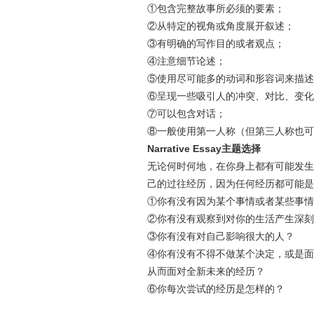
①包含完整故事所必须的要素；
②从特定的视角或角度展开叙述；
③有明确的写作目的或者观点；
④注意细节论述；
⑤使用尽可能多的动词和形容词来描述
⑥呈现一些吸引人的冲突、对比、变化
⑦可以包含对话；
⑧一般使用第一人称（但第三人称也可
Narrative Essay主题选择
无论何时何地，在你身上都有可能发生
己的过往经历，因为任何经历都可能是
①你有没有因为某个事情或者某些事情
②你有没有观察到对你的生活产生深刻
③你有没有对自己影响很大的人？
④你有没有不得不做某个决定，或是面
从而面对全新未来的经历？
⑥你每次尝试的经历是怎样的？