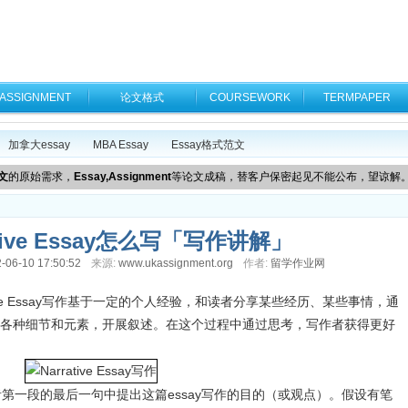
ASSIGNMENT
论文格式
COURSEWORK
TERMPAPER
加拿大essay
MBA Essay
Essay格式范文
文
的原始需求，
Essay,Assignment
等论文成稿，替客户保密起见不能公布，望谅解
tive Essay怎么写「写作讲解」
-06-10 17:50:52
来源:
www.ukassignment.org
作者:
留学作业网
arrative Essay写作基于一定的个人经验，和读者分享某些经历、某些事情，通
各种细节和元素，开展叙述。在这个过程中通过思考，写作者获得更好
的开篇或者第一段的最后一句中提出这篇essay写作的目的（或观点）。假设有笔