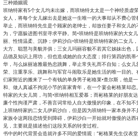
三种婚姻观
班纳特家有5个女儿均未出嫁，而班纳特太太是一个神经质虚
女人，将每个女儿嫁出去是她这一生唯一的大事却从不费心管
举止，而班纳特先生是个顾家的老绅士，却放任妻子和女儿的
为，宁愿躲进图书室寻求平静。简•班纳特是班纳特家的大女
丽、性情温柔、沉静；伊莉沙白•班纳特是班纳特家的二女儿
大方、聪慧与美貌并俱；三女儿玛丽容貌不若其它姊妹出色，
品德及知识上用功，但也造成她的自大态度；排行第四的凯蒂
华，与么妹丽迪雅最热忠跳舞，举止常失礼而不自知；么女儿
荣、注重享乐、跳舞和与军官斗闹取乐是她生活的唯一目的。
们家附近的搬来了一个有钱的单身男子彬格莱•查尔斯，他是
和、做人真诚不拘泥小节的富家青年，在一个宴会彬格莱却恋
特家的大女儿简，与简•班纳特相互爱慕；而彬格莱的好朋友达
廉个性拘谨严肃，不善言词常给人自大傲慢的印象，在不知不
上班纳特家的二女儿伊莉沙白，但是因为班纳特一家本身并不
家族令这两段恋情受到障碍，伊莉沙白一开始就对傲慢的达西
见，主要就是描述他们这段关系的转变过程。
书中的时代背景会造就许多不同的爱情观：“彬格莱先生仪表