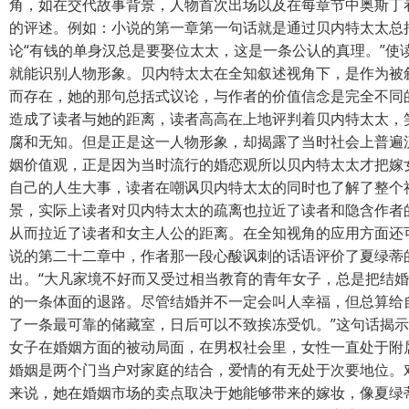
角，如在交代故事背景，人物首次出场以及在每章节中奥斯丁
的评述。例如：小说的第一章第一句话就是通过贝内特太太总
论“有钱的单身汉总是要娶位太太，这是一条公认的真理。”使
就能识别人物形象。贝内特太太在全知叙述视角下，是作为被
而存在，她的那句总括式议论，与作者的价值信念是完全不同
造成了读者与她的距离，读者高高在上地评判着贝内特太太，
腐和无知。但是正是这一人物形象，却揭露了当时社会上普遍
姻价值观，正是因为当时流行的婚恋观所以贝内特太太才把嫁
自己的人生大事，读者在嘲讽贝内特太太的同时也了解了整个
景，实际上读者对贝内特太太的疏离也拉近了读者和隐含作者
从而拉近了读者和女主人公的距离。在全知视角的应用方面还
说的第二十二章中，作者那一段心酸讽刺的话语评价了夏绿蒂
出。“大凡家境不好而又受过相当教育的青年女子，总是把结
的一条体面的退路。尽管结婚并不一定会叫人幸福，但总算给
了一条最可靠的储藏室，日后可以不致挨冻受饥。”这句话揭
女子在婚姻方面的被动局面，在男权社会里，女性一直处于附
婚姻是两个门当户对家庭的结合，爱情的有无处于次要地位。
来说，她在婚姻市场的卖点取决于她能够带来的嫁妆，像夏绿