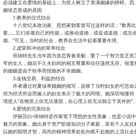
必须建立在爱情的基础上，为世人树立了美满姻缘的榜样。四
姻状态形成的原因
1.教养的仪式结合
十八世纪末政治家、思想家勃客曾写过这样的话：“教养比
要……它们依着自己的性能，或推动道德，或促成道德，或完
德。”可见，当时的社会，教养在生活中起着重要作用。
2.虚荣和冲动的草率结合
班纳特先生当年因为贪恋青春美貌，娶了一个智力贫乏而
窄的女人，婚后不久夫妇间的相互尊重和信任荡然无存。很显
的婚姻是由于轻率而招致的不幸婚姻。
3.金钱交易、利益的结合
作者通过对夏绿蒂婚姻的描写，反映了当时妇女的可悲命
些为经济所迫而嫁人的妇女表示了极大的同情。她深切地懂得
境使人“在物质上你无法逃脱，在心理上你无法独立于其外的”
4.爱情的完美结合
伊丽莎白•班纳特是作家笔下理想的女性形象，也是小说中
魅力的形象。她出身于资产阶级知识分子家庭，富有个人反抗
以她的聪明才智，高尚的精神境界处处向瞧不起她的上流社会