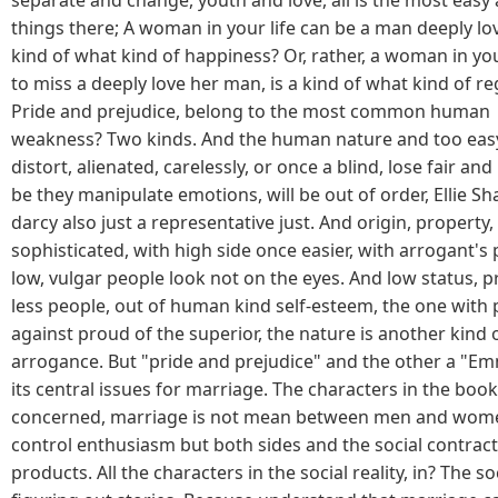
things there; A woman in your life can be a man deeply lov
kind of what kind of happiness? Or, rather, a woman in your
to miss a deeply love her man, is a kind of what kind of re
Pride and prejudice, belong to the most common human
weakness? Two kinds. And the human nature and too eas
distort, alienated, carelessly, or once a blind, lose fair and 
be they manipulate emotions, will be out of order, Ellie S
darcy also just a representative just. And origin, property,
sophisticated, with high side once easier, with arrogant's 
low, vulgar people look not on the eyes. And low status, 
less people, out of human kind self-esteem, the one with 
against proud of the superior, the nature is another kind 
arrogance. But "pride and prejudice" and the other a "Emm
its central issues for marriage. The characters in the book
concerned, marriage is not mean between men and wome
control enthusiasm but both sides and the social contrac
products. All the characters in the social reality, in? The soc