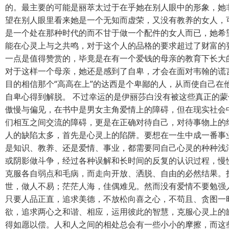
的。最主要的可能是丽萃太过于在乎她在别人眼中的形象，她
望在别人眼里看来她是一个无知而虚荣，又没有教养的女人，
是一个处在那种时代的而不甘于做一个配件的女人而已，她希
能在心灵上与之共鸣，对于这个人的品格的要求超过了财富的
一点是值得赞赏的，毕竟是在有一个爱钱的母亲的教育下长大
对于这样一个母亲，她还是感到了自卑，才会在面对韦翰的谎
目的相信那个“高高在上”的达西是个卑鄙的人，从而使自己在
自卑心得到解脱。 不过幸运的是伊丽莎白没有被这些真正的蒙
傲慢与偏见，在书中是男女主角爱情上的障碍，但在现实社会
们相互之间交流的障碍，更是在正确对待自己，对待事物上的
人的缺陷太多，首先是心灵上的陷阱。要想在一生中成一番事
是知识、教养、还是爱情、事业，都需要同自己心灵的种种浅
或阴影做斗争，经过各种误解和长时间的反复的认识过程，慢
克服各自弱点和毛病，而走向开放、洒脱、自由的必然结果。
世，做人不易；茫茫人海，佳偶难见。然而没有爱情不要勉强
只要人品正直，追求美德，不放松向喜之心，不苟且、贪图一
欲，追求两心之和谐、相应，运用彼此的智慧，克服心灵上的
得如愿以偿。人和人之间的相处总会有一些小小的摩擦，而这