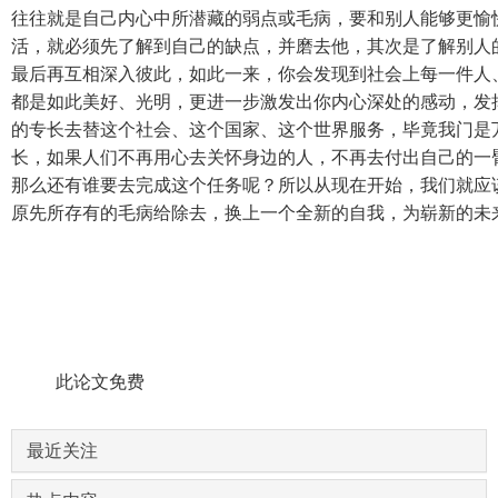
往往就是自己内心中所潜藏的弱点或毛病，要和别人能够更愉
活，就必须先了解到自己的缺点，并磨去他，其次是了解别人
最后再互相深入彼此，如此一来，你会发现到社会上每一件人
都是如此美好、光明，更进一步激发出你内心深处的感动，发
的专长去替这个社会、这个国家、这个世界服务，毕竟我门是
长，如果人们不再用心去关怀身边的人，不再去付出自己的一
那么还有谁要去完成这个任务呢？所以从现在开始，我们就应
原先所存有的毛病给除去，换上一个全新的自我，为崭新的未
此论文免费
最近关注