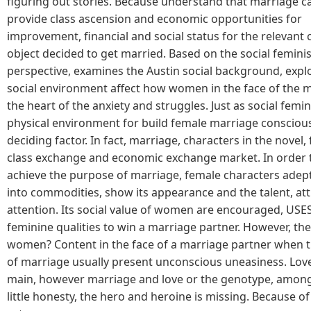
figuring out stories. Because understand that marriage c
provide class ascension and economic opportunities for
improvement, financial and social status for the relevant 
object decided to get married. Based on the social femin
perspective, examines the Austin social background, expl
social environment affect how women in the face of the m
the heart of the anxiety and struggles. Just as social femin
physical environment for build female marriage consciou
deciding factor. In fact, marriage, characters in the novel, 
class exchange and economic exchange market. In order 
achieve the purpose of marriage, female characters adept
into commodities, show its appearance and the talent, at
attention. Its social value of women are encouraged, USES
feminine qualities to win a marriage partner. However, the
women? Content in the face of a marriage partner when t
of marriage usually present unconscious uneasiness. Love
main, however marriage and love or the genotype, amon
little honesty, the hero and heroine is missing. Because of 